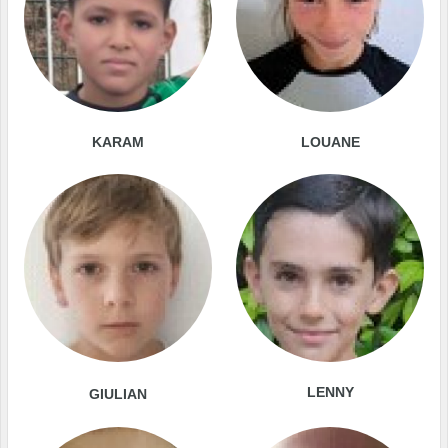
KARAM
LOUANE
LENNY
GIULIAN