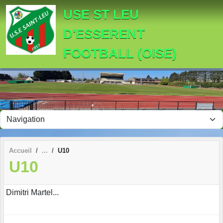
Panneau de gestion des cookies
USE ST LEU
D'ESSERENT
FOOTBALL (OISE)
Accueil
U10
U10
Dimitri Martel...