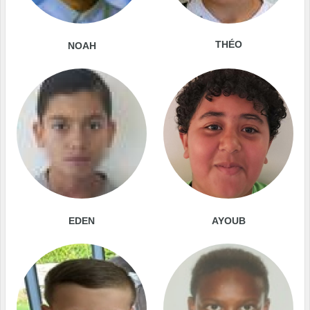
THÉO
NOAH
EDEN
AYOUB