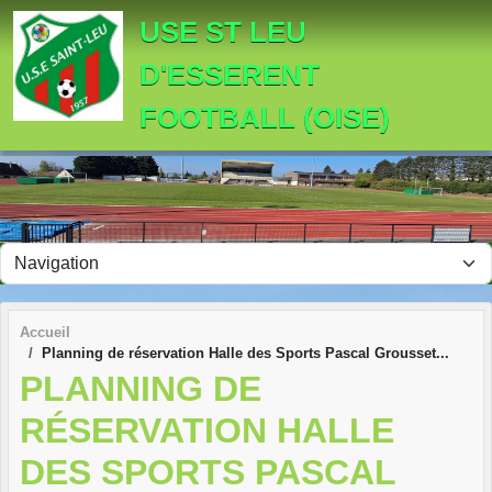
Panneau de gestion des cookies
USE ST LEU
D'ESSERENT
FOOTBALL (OISE)
Accueil
Planning de réservation Halle des Sports Pascal Grousset...
PLANNING DE
RÉSERVATION HALLE
DES SPORTS PASCAL