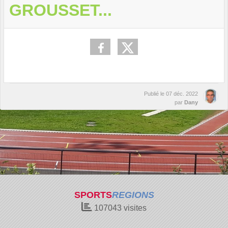
GROUSSET...
Publié le
07 déc. 2022
par
Dany
SPORTS
REGIONS
107043
visites