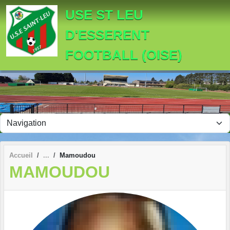
Panneau de gestion des cookies
USE ST LEU
D'ESSERENT
FOOTBALL (OISE)
Accueil
Mamoudou
MAMOUDOU