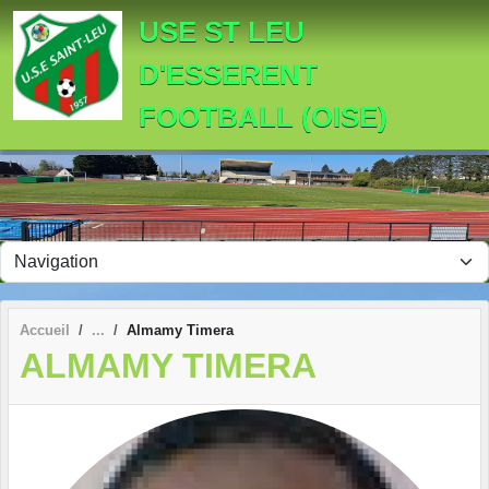
Panneau de gestion des cookies
USE ST LEU
D'ESSERENT
FOOTBALL (OISE)
Accueil
Almamy Timera
ALMAMY TIMERA